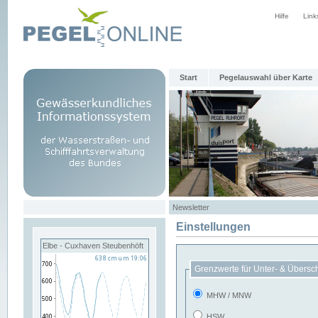
Hilfe
Link
Start
Pegelauswahl über Karte
Newsletter
Einstellungen
Elbe - Cuxhaven Steubenhöft
Grenzwerte für Unter- & Übersc
MHW / MNW
HSW