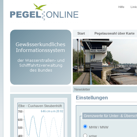
Hilfe
Link
Start
Pegelauswahl über Karte
Newsletter
Einstellungen
Elbe - Cuxhaven Steubenhöft
Grenzwerte für Unter- & Übersc
MHW / MNW
HSW