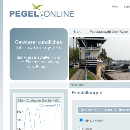
Hilfe
Link
Start
Pegelauswahl über Karte
Newsletter
Einstellungen
Elbe - Cuxhaven Steubenhöft
Grenzwerte für Unter- & Übersc
MHW / MNW
HSW