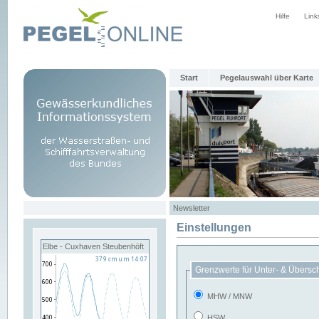
Hilfe
Link
Start
Pegelauswahl über Karte
Newsletter
Einstellungen
Elbe - Cuxhaven Steubenhöft
Grenzwerte für Unter- & Übersc
MHW / MNW
HSW