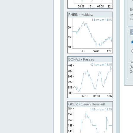
Si
RHEIN - Koblenz
Ge
DONAU - Passau
Si
(M
Ge
ODER - Eisenhüttenstadt