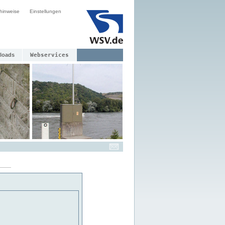
hinweise
Einstellungen
loads
Webservices