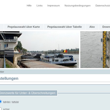
Hilfe
Links
Impressum
Nutzungsbedingungen
Datenschutz
Pegelauswahl über Karte
Pegelauswahl über Tabelle
Abo
Down
tter
stellungen
Grenzwerte für Unter- & Überschreitungen:
MHW / MNW
HSW