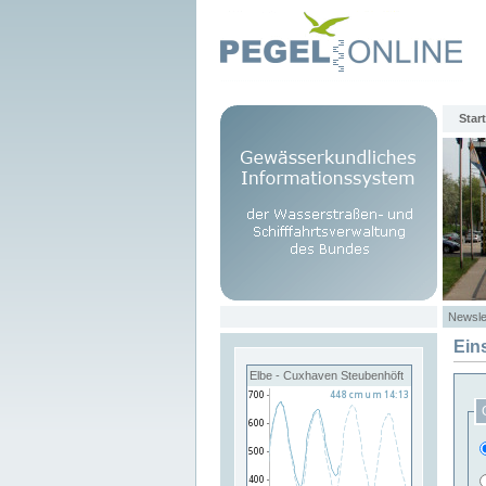
Start
Newsle
Ein
Elbe - Cuxhaven Steubenhöft