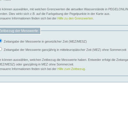
e können auswählen, mit welchen Grenzwerten die aktuellen Wasserstände in PEGELONLIN
werden. Dies wirkt sich z.B. auf die Farbgebung der Pegelpunkte in der Karte aus.
nauere Informationen finden sich bei der
Hilfe zu den Grenzwerten
.
Zeitbezug der Messwerte:
Zeitangabe der Messwerte in gesetzlicher Zeit (MEZ/MESZ)
Zeitangabe der Messwerte ganzjährig in mitteleuropäischer Zeit (MEZ) ohne Sommerzeit
e können auswählen, welchen Zeitbezug die Messwerte haben. Entweder erfolgt die Zeitangab
EZ/MESZ) oder ganzjährig in MEZ ohne Sommerzeit.
nauere Informationen finden sich bei der
Hilfe zum Zeitbezug
.