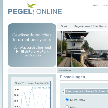
Hilfe
Link
Start
Pegelauswahl über Karte
Newsletter
Einstellungen
Elbe - Cuxhaven Steubenhöft
Grenzwerte für Unter- & Übersc
MHW / MNW
HSW