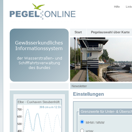
Hilfe
Link
Start
Pegelauswahl über Karte
Newsletter
Einstellungen
Elbe - Cuxhaven Steubenhöft
Grenzwerte für Unter- & Übersc
MHW / MNW
HSW