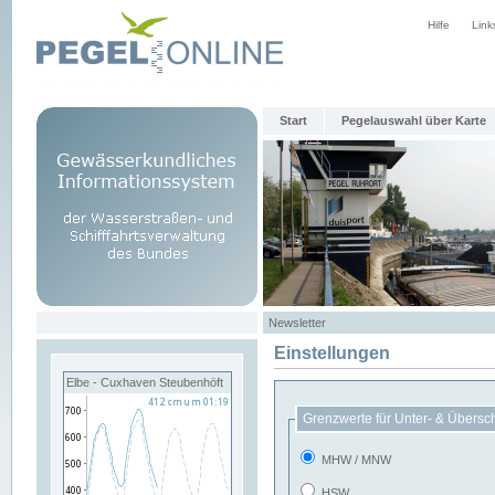
Hilfe
Link
Start
Pegelauswahl über Karte
Newsletter
Einstellungen
Elbe - Cuxhaven Steubenhöft
Grenzwerte für Unter- & Übersc
MHW / MNW
HSW