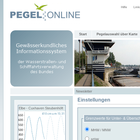
Hilfe
Link
Start
Pegelauswahl über Karte
Newsletter
Einstellungen
Elbe - Cuxhaven Steubenhöft
Grenzwerte für Unter- & Übersc
MHW / MNW
HSW