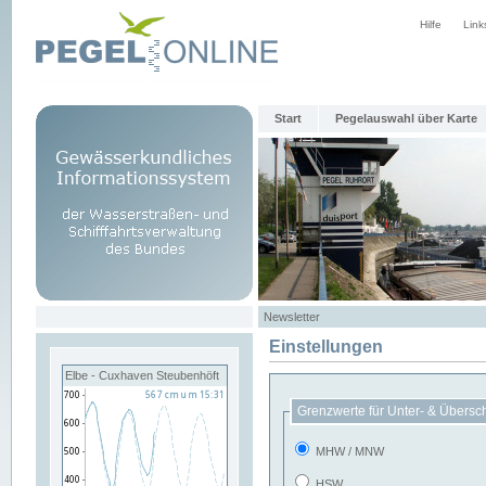
Hilfe
Link
Start
Pegelauswahl über Karte
Newsletter
Einstellungen
Elbe - Cuxhaven Steubenhöft
Grenzwerte für Unter- & Übersc
MHW / MNW
HSW