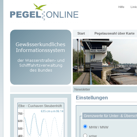
Hilfe
Link
Start
Pegelauswahl über Karte
Newsletter
Einstellungen
Elbe - Cuxhaven Steubenhöft
Grenzwerte für Unter- & Übersc
MHW / MNW
HSW