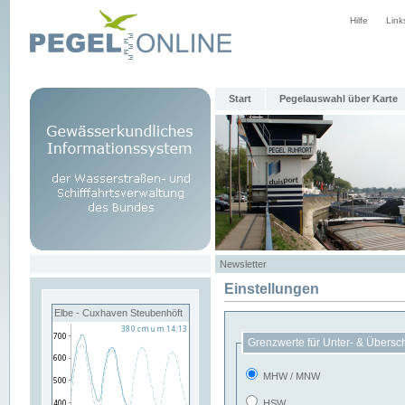
Hilfe
Link
Start
Pegelauswahl über Karte
Newsletter
Einstellungen
Elbe - Cuxhaven Steubenhöft
Grenzwerte für Unter- & Übersc
MHW / MNW
HSW