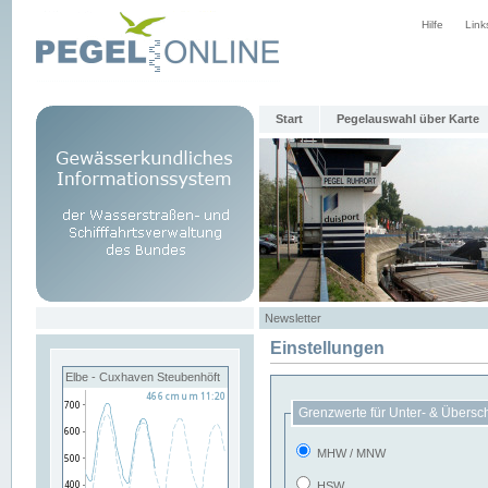
Hilfe
Link
Start
Pegelauswahl über Karte
Newsletter
Einstellungen
Elbe - Cuxhaven Steubenhöft
Grenzwerte für Unter- & Übersc
MHW / MNW
HSW