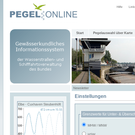
Hilfe
Link
Start
Pegelauswahl über Karte
Newsletter
Einstellungen
Elbe - Cuxhaven Steubenhöft
Grenzwerte für Unter- & Übersc
MHW / MNW
HSW