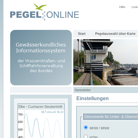
Hilfe
Link
Start
Pegelauswahl über Karte
Newsletter
Einstellungen
Elbe - Cuxhaven Steubenhöft
Grenzwerte für Unter- & Übersc
MHW / MNW
HSW