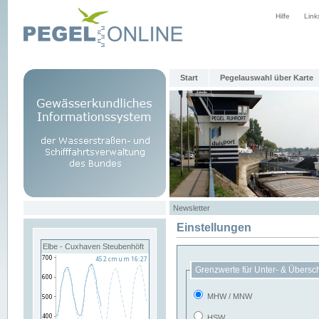
Hilfe
Link
Start
Pegelauswahl über Karte
Newsletter
Einstellungen
Elbe - Cuxhaven Steubenhöft
Grenzwerte für Unter- & Übersc
MHW / MNW
HSW