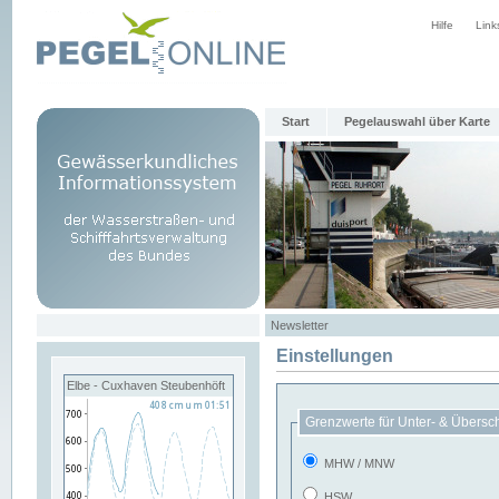
Hilfe
Link
Start
Pegelauswahl über Karte
Newsletter
Einstellungen
Elbe - Cuxhaven Steubenhöft
Grenzwerte für Unter- & Übersc
MHW / MNW
HSW