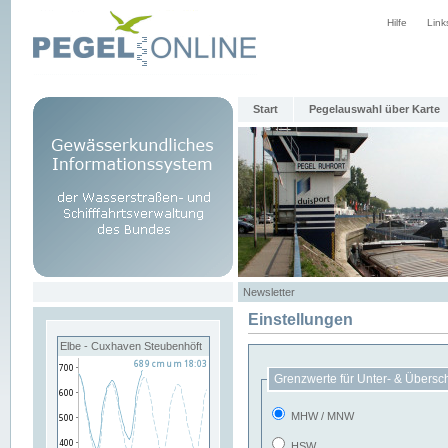
Hilfe
Link
Start
Pegelauswahl über Karte
Newsletter
Einstellungen
Elbe - Cuxhaven Steubenhöft
Grenzwerte für Unter- & Übersc
MHW / MNW
HSW