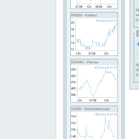
Si
RHEIN - Koblenz
Ge
DONAU - Passau
Si
(M
Ge
ODER - Eisenhüttenstadt