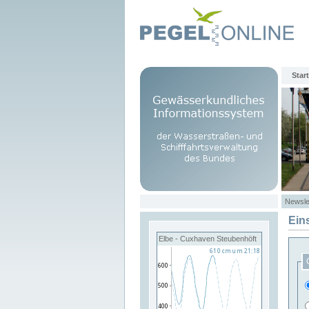
Start
Newsle
Ein
Elbe - Cuxhaven Steubenhöft