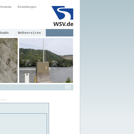
hinweise
Einstellungen
loads
Webservices