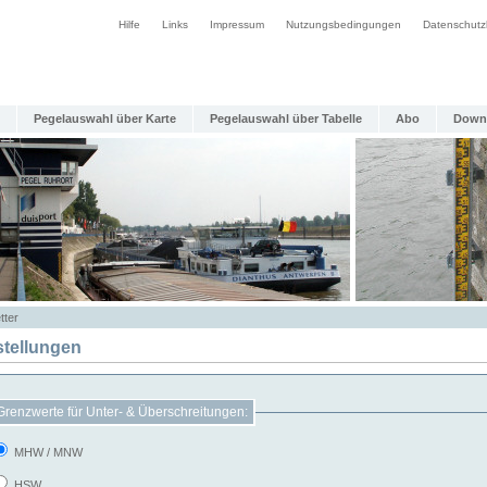
Hilfe
Links
Impressum
Nutzungsbedingungen
Datenschutz
Pegelauswahl über Karte
Pegelauswahl über Tabelle
Abo
Down
tter
stellungen
Grenzwerte für Unter- & Überschreitungen:
MHW / MNW
HSW