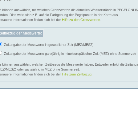
e können auswählen, mit welchen Grenzwerten die aktuellen Wasserstände in PEGELONLIN
werden. Dies wirkt sich z.B. auf die Farbgebung der Pegelpunkte in der Karte aus.
nauere Informationen finden sich bei der
Hilfe zu den Grenzwerten
.
Zeitbezug der Messwerte:
Zeitangabe der Messwerte in gesetzlicher Zeit (MEZ/MESZ)
Zeitangabe der Messwerte ganzjährig in mitteleuropäischer Zeit (MEZ) ohne Sommerzeit
e können auswählen, welchen Zeitbezug die Messwerte haben. Entweder erfolgt die Zeitangab
EZ/MESZ) oder ganzjährig in MEZ ohne Sommerzeit.
nauere Informationen finden sich bei der
Hilfe zum Zeitbezug
.