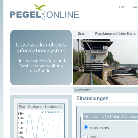
Hilfe
Link
Start
Pegelauswahl über Karte
Newsletter
Einstellungen
Elbe - Cuxhaven Steubenhöft
Grenzwerte für Unter- & Übersc
MHW / MNW
HSW