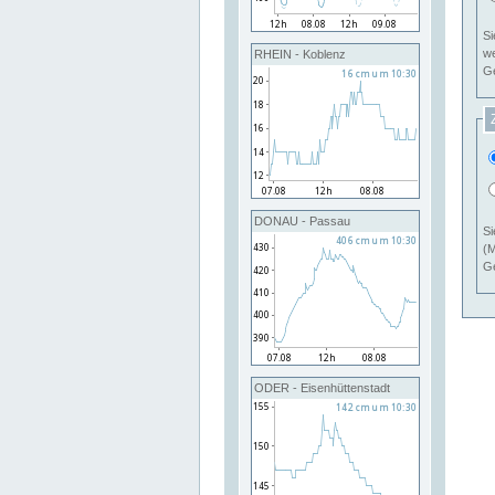
Si
RHEIN - Koblenz
Ge
DONAU - Passau
Si
(M
Ge
ODER - Eisenhüttenstadt