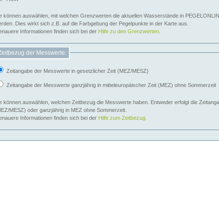
e können auswählen, mit welchen Grenzwerten die aktuellen Wasserstände in PEGELONLIN
werden. Dies wirkt sich z.B. auf die Farbgebung der Pegelpunkte in der Karte aus.
nauere Informationen finden sich bei der
Hilfe zu den Grenzwerten
.
Zeitbezug der Messwerte:
Zeitangabe der Messwerte in gesetzlicher Zeit (MEZ/MESZ)
Zeitangabe der Messwerte ganzjährig in mitteleuropäischer Zeit (MEZ) ohne Sommerzeit
e können auswählen, welchen Zeitbezug die Messwerte haben. Entweder erfolgt die Zeitangab
EZ/MESZ) oder ganzjährig in MEZ ohne Sommerzeit.
nauere Informationen finden sich bei der
Hilfe zum Zeitbezug
.