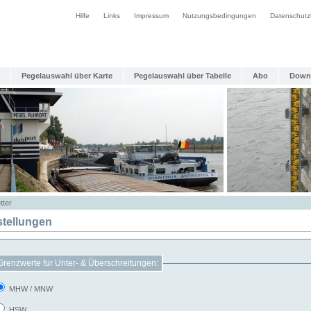
Hilfe
Links
Impressum
Nutzungsbedingungen
Datenschutz
Pegelauswahl über Karte
Pegelauswahl über Tabelle
Abo
Down
tter
stellungen
Grenzwerte für Unter- & Überschreitungen:
MHW / MNW
HSW