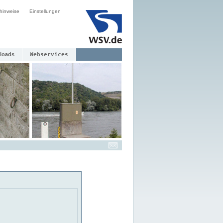
hinweise
Einstellungen
loads
Webservices