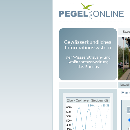
Start
Newsle
Ein
Elbe - Cuxhaven Steubenhöft