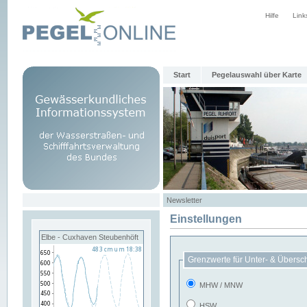
Hilfe
Link
Start
Pegelauswahl über Karte
Newsletter
Einstellungen
Elbe - Cuxhaven Steubenhöft
Grenzwerte für Unter- & Übersc
MHW / MNW
HSW