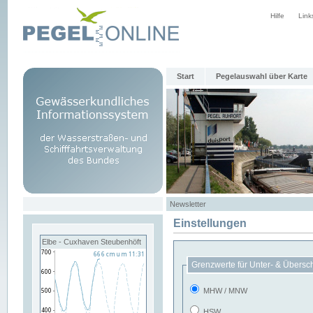
Hilfe
Link
Start
Pegelauswahl über Karte
Newsletter
Einstellungen
Elbe - Cuxhaven Steubenhöft
Grenzwerte für Unter- & Übersc
MHW / MNW
HSW