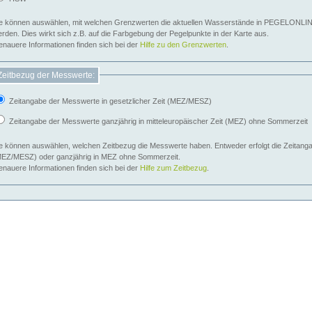
e können auswählen, mit welchen Grenzwerten die aktuellen Wasserstände in PEGELONLIN
werden. Dies wirkt sich z.B. auf die Farbgebung der Pegelpunkte in der Karte aus.
nauere Informationen finden sich bei der
Hilfe zu den Grenzwerten
.
Zeitbezug der Messwerte:
Zeitangabe der Messwerte in gesetzlicher Zeit (MEZ/MESZ)
Zeitangabe der Messwerte ganzjährig in mitteleuropäischer Zeit (MEZ) ohne Sommerzeit
e können auswählen, welchen Zeitbezug die Messwerte haben. Entweder erfolgt die Zeitangab
EZ/MESZ) oder ganzjährig in MEZ ohne Sommerzeit.
nauere Informationen finden sich bei der
Hilfe zum Zeitbezug
.