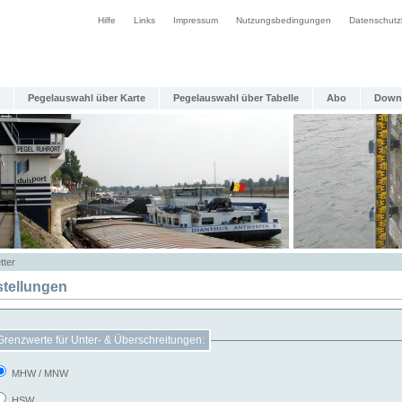
Hilfe
Links
Impressum
Nutzungsbedingungen
Datenschutz
Pegelauswahl über Karte
Pegelauswahl über Tabelle
Abo
Down
tter
stellungen
Grenzwerte für Unter- & Überschreitungen:
MHW / MNW
HSW