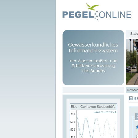
Start
Newsle
Ein
Elbe - Cuxhaven Steubenhöft