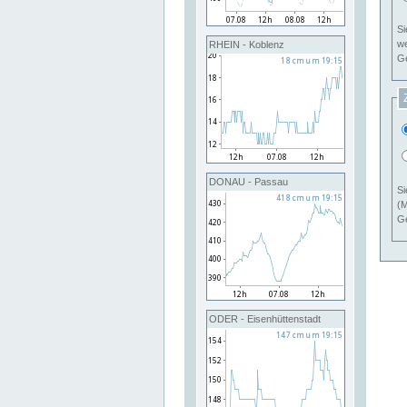
Si
RHEIN - Koblenz
Ge
DONAU - Passau
Si
(M
Ge
ODER - Eisenhüttenstadt