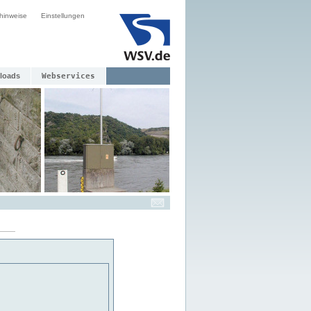
hinweise
Einstellungen
loads
Webservices