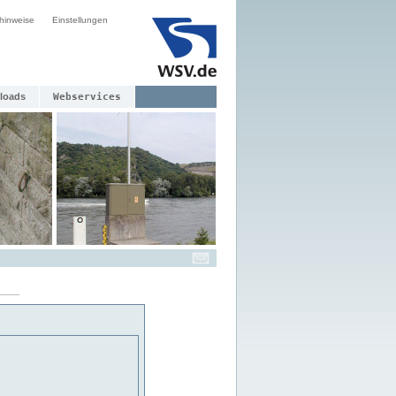
hinweise
Einstellungen
loads
Webservices