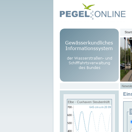
Start
Newsle
Ein
Elbe - Cuxhaven Steubenhöft