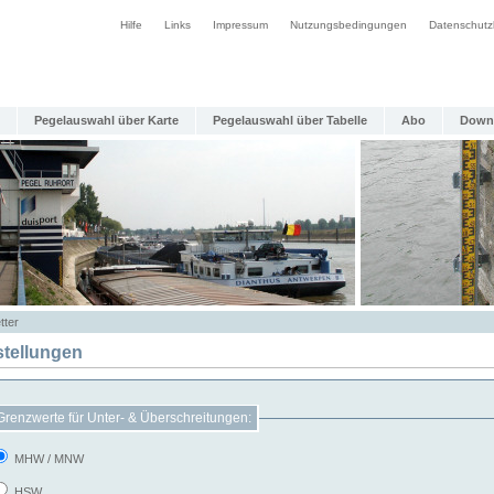
Hilfe
Links
Impressum
Nutzungsbedingungen
Datenschutz
Pegelauswahl über Karte
Pegelauswahl über Tabelle
Abo
Down
tter
stellungen
Grenzwerte für Unter- & Überschreitungen:
MHW / MNW
HSW