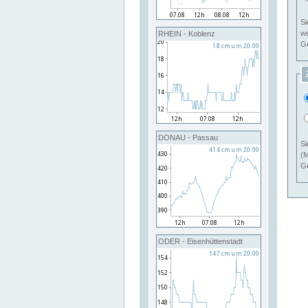
Si
RHEIN - Koblenz
Ge
DONAU - Passau
Si
(M
Ge
ODER - Eisenhüttenstadt