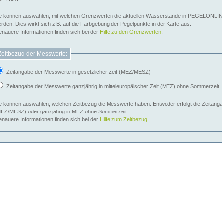
e können auswählen, mit welchen Grenzwerten die aktuellen Wasserstände in PEGELONLIN
werden. Dies wirkt sich z.B. auf die Farbgebung der Pegelpunkte in der Karte aus.
nauere Informationen finden sich bei der
Hilfe zu den Grenzwerten
.
Zeitbezug der Messwerte:
Zeitangabe der Messwerte in gesetzlicher Zeit (MEZ/MESZ)
Zeitangabe der Messwerte ganzjährig in mitteleuropäischer Zeit (MEZ) ohne Sommerzeit
e können auswählen, welchen Zeitbezug die Messwerte haben. Entweder erfolgt die Zeitangab
EZ/MESZ) oder ganzjährig in MEZ ohne Sommerzeit.
nauere Informationen finden sich bei der
Hilfe zum Zeitbezug
.