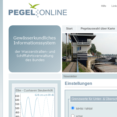
Hilfe
Link
Start
Pegelauswahl über Karte
Newsletter
Einstellungen
Elbe - Cuxhaven Steubenhöft
Grenzwerte für Unter- & Übersc
MHW / MNW
HSW