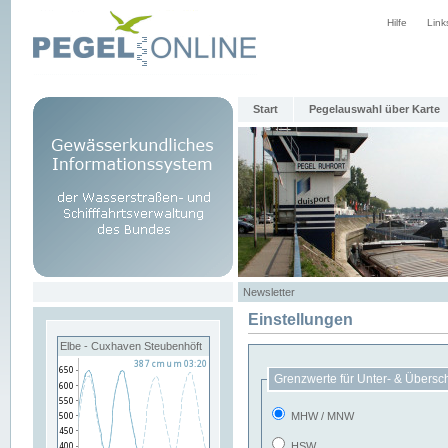
Hilfe
Link
Start
Pegelauswahl über Karte
Newsletter
Einstellungen
Elbe - Cuxhaven Steubenhöft
Grenzwerte für Unter- & Übersc
MHW / MNW
HSW