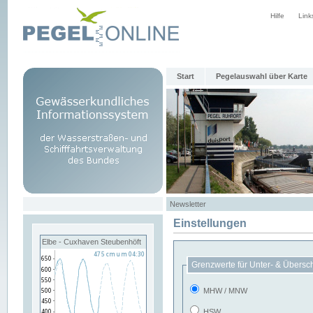
Hilfe
Link
Start
Pegelauswahl über Karte
Newsletter
Einstellungen
Elbe - Cuxhaven Steubenhöft
Grenzwerte für Unter- & Übersc
MHW / MNW
HSW