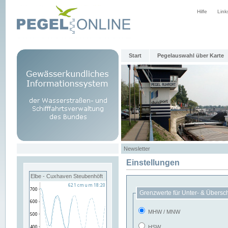
Hilfe
Link
Start
Pegelauswahl über Karte
Newsletter
Einstellungen
Elbe - Cuxhaven Steubenhöft
Grenzwerte für Unter- & Übersc
MHW / MNW
HSW