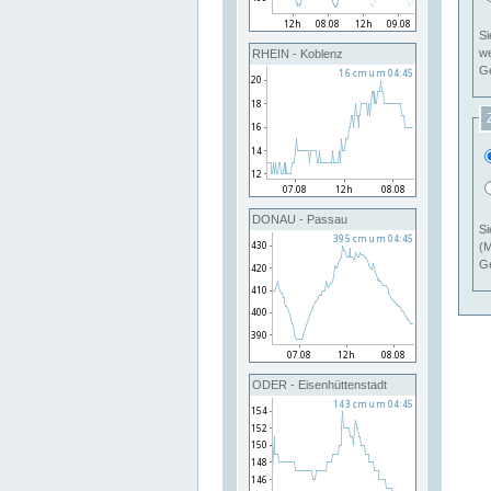
Si
RHEIN - Koblenz
Ge
DONAU - Passau
Si
(M
Ge
ODER - Eisenhüttenstadt