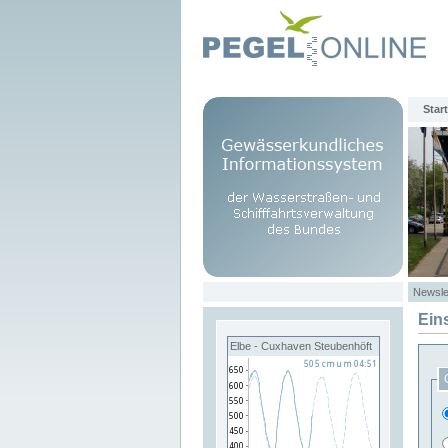
Start
Newsle
Ein
Elbe - Cuxhaven Steubenhöft