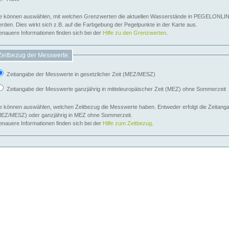
e können auswählen, mit welchen Grenzwerten die aktuellen Wasserstände in PEGELONLIN
werden. Dies wirkt sich z.B. auf die Farbgebung der Pegelpunkte in der Karte aus.
nauere Informationen finden sich bei der
Hilfe zu den Grenzwerten
.
Zeitbezug der Messwerte:
Zeitangabe der Messwerte in gesetzlicher Zeit (MEZ/MESZ)
Zeitangabe der Messwerte ganzjährig in mitteleuropäischer Zeit (MEZ) ohne Sommerzeit
e können auswählen, welchen Zeitbezug die Messwerte haben. Entweder erfolgt die Zeitangab
EZ/MESZ) oder ganzjährig in MEZ ohne Sommerzeit.
nauere Informationen finden sich bei der
Hilfe zum Zeitbezug
.