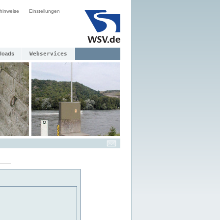
hinweise
Einstellungen
loads
Webservices