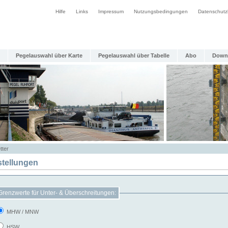
Hilfe
Links
Impressum
Nutzungsbedingungen
Datenschutz
Pegelauswahl über Karte
Pegelauswahl über Tabelle
Abo
Down
tter
stellungen
Grenzwerte für Unter- & Überschreitungen:
MHW / MNW
HSW