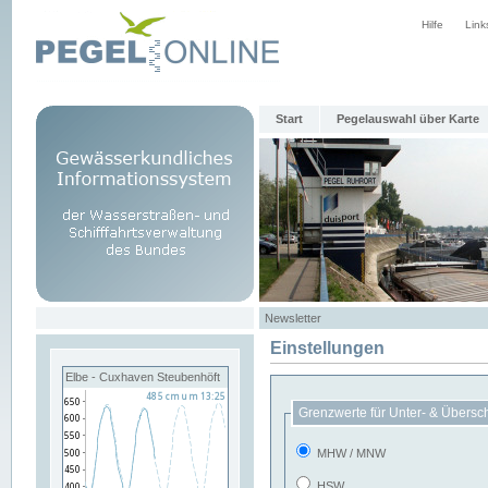
Hilfe
Link
Start
Pegelauswahl über Karte
Newsletter
Einstellungen
Elbe - Cuxhaven Steubenhöft
Grenzwerte für Unter- & Übersc
MHW / MNW
HSW