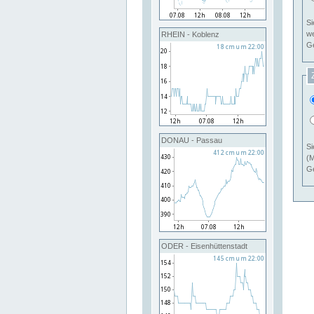
Si
RHEIN - Koblenz
Ge
DONAU - Passau
Si
(M
Ge
ODER - Eisenhüttenstadt