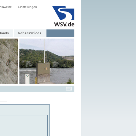
hinweise
Einstellungen
loads
Webservices