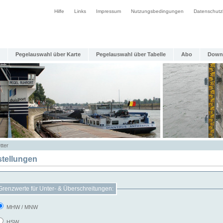
Hilfe
Links
Impressum
Nutzungsbedingungen
Datenschutz
Pegelauswahl über Karte
Pegelauswahl über Tabelle
Abo
Down
tter
stellungen
Grenzwerte für Unter- & Überschreitungen:
MHW / MNW
HSW