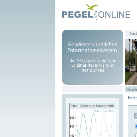
Start
Newsle
Ein
Elbe - Cuxhaven Steubenhöft