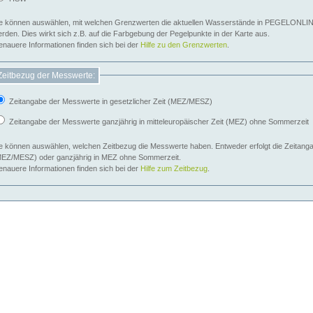
e können auswählen, mit welchen Grenzwerten die aktuellen Wasserstände in PEGELONLIN
werden. Dies wirkt sich z.B. auf die Farbgebung der Pegelpunkte in der Karte aus.
nauere Informationen finden sich bei der
Hilfe zu den Grenzwerten
.
Zeitbezug der Messwerte:
Zeitangabe der Messwerte in gesetzlicher Zeit (MEZ/MESZ)
Zeitangabe der Messwerte ganzjährig in mitteleuropäischer Zeit (MEZ) ohne Sommerzeit
e können auswählen, welchen Zeitbezug die Messwerte haben. Entweder erfolgt die Zeitangab
EZ/MESZ) oder ganzjährig in MEZ ohne Sommerzeit.
nauere Informationen finden sich bei der
Hilfe zum Zeitbezug
.