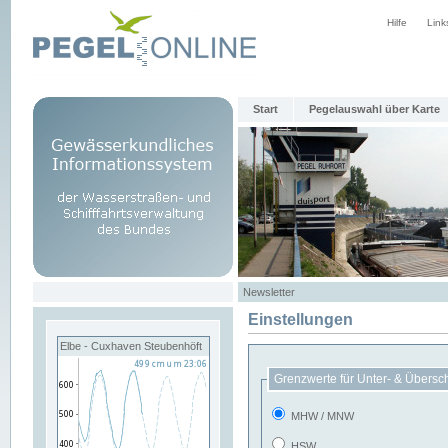
Hilfe
Link
Start
Pegelauswahl über Karte
Newsletter
Einstellungen
Elbe - Cuxhaven Steubenhöft
Grenzwerte für Unter- & Übersc
MHW / MNW
HSW