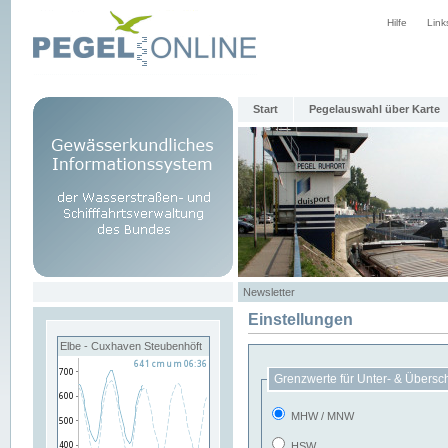
Hilfe
Link
Start
Pegelauswahl über Karte
Newsletter
Einstellungen
Elbe - Cuxhaven Steubenhöft
Grenzwerte für Unter- & Übersc
MHW / MNW
HSW