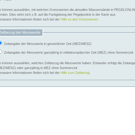
e können auswählen, mit welchen Grenzwerten die aktuellen Wasserstände in PEGELONLIN
werden. Dies wirkt sich z.B. auf die Farbgebung der Pegelpunkte in der Karte aus.
nauere Informationen finden sich bei der
Hilfe zu den Grenzwerten
.
Zeitbezug der Messwerte:
Zeitangabe der Messwerte in gesetzlicher Zeit (MEZ/MESZ)
Zeitangabe der Messwerte ganzjährig in mitteleuropäischer Zeit (MEZ) ohne Sommerzeit
e können auswählen, welchen Zeitbezug die Messwerte haben. Entweder erfolgt die Zeitangab
EZ/MESZ) oder ganzjährig in MEZ ohne Sommerzeit.
nauere Informationen finden sich bei der
Hilfe zum Zeitbezug
.