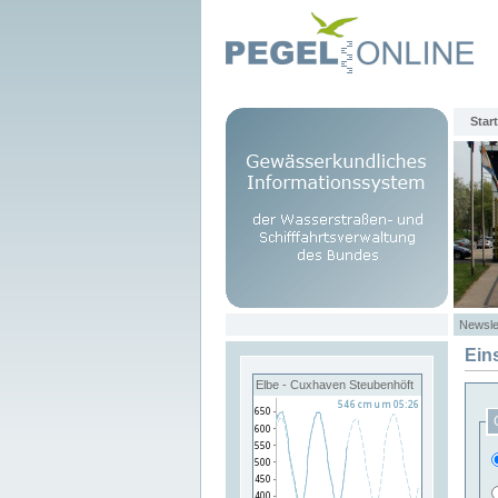
Start
Newsle
Ein
Elbe - Cuxhaven Steubenhöft