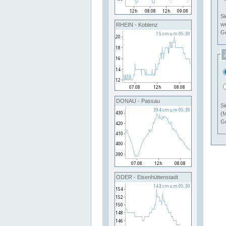
Si
RHEIN - Koblenz
Ge
DONAU - Passau
Si
(M
Ge
ODER - Eisenhüttenstadt