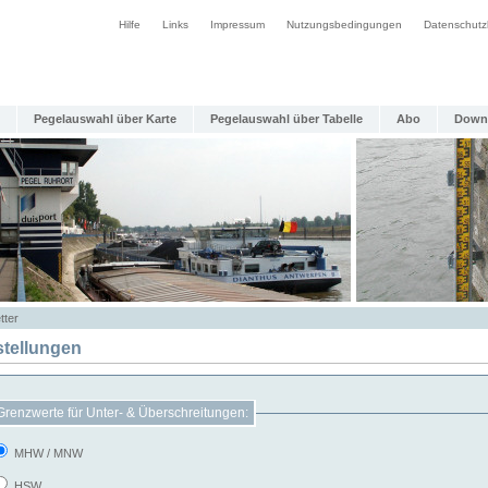
Hilfe
Links
Impressum
Nutzungsbedingungen
Datenschutz
Pegelauswahl über Karte
Pegelauswahl über Tabelle
Abo
Down
tter
stellungen
Grenzwerte für Unter- & Überschreitungen:
MHW / MNW
HSW