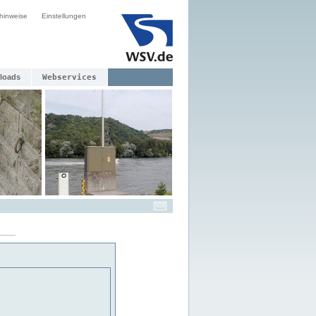
hinweise
Einstellungen
loads
Webservices