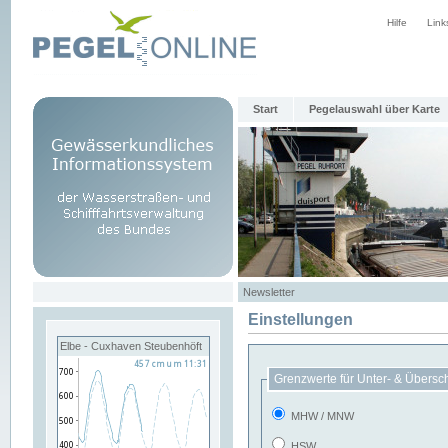
Hilfe
Link
Start
Pegelauswahl über Karte
Newsletter
Einstellungen
Elbe - Cuxhaven Steubenhöft
Grenzwerte für Unter- & Übersc
MHW / MNW
HSW