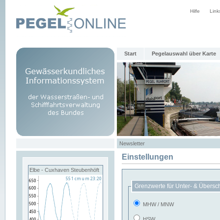
Hilfe
Link
Start
Pegelauswahl über Karte
Newsletter
Einstellungen
Elbe - Cuxhaven Steubenhöft
Grenzwerte für Unter- & Übersc
MHW / MNW
HSW