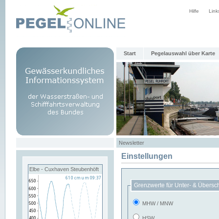
Hilfe
Link
Start
Pegelauswahl über Karte
Newsletter
Einstellungen
Elbe - Cuxhaven Steubenhöft
Grenzwerte für Unter- & Übersc
MHW / MNW
HSW