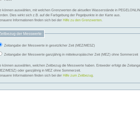
e können auswählen, mit welchen Grenzwerten die aktuellen Wasserstände in PEGELONLIN
werden. Dies wirkt sich z.B. auf die Farbgebung der Pegelpunkte in der Karte aus.
nauere Informationen finden sich bei der
Hilfe zu den Grenzwerten
.
Zeitbezug der Messwerte:
Zeitangabe der Messwerte in gesetzlicher Zeit (MEZ/MESZ)
Zeitangabe der Messwerte ganzjährig in mitteleuropäischer Zeit (MEZ) ohne Sommerzeit
e können auswählen, welchen Zeitbezug die Messwerte haben. Entweder erfolgt die Zeitangab
EZ/MESZ) oder ganzjährig in MEZ ohne Sommerzeit.
nauere Informationen finden sich bei der
Hilfe zum Zeitbezug
.