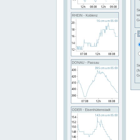
Si
RHEIN - Koblenz
Ge
DONAU - Passau
Si
(M
Ge
ODER - Eisenhüttenstadt