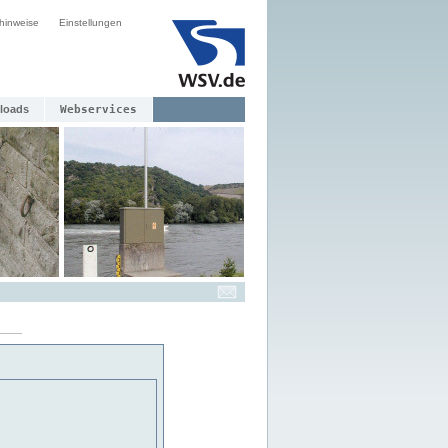
hinweise
Einstellungen
loads
Webservices