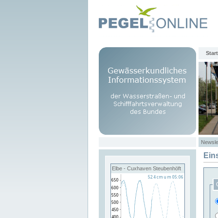
Start
Newsle
Ein
Elbe - Cuxhaven Steubenhöft