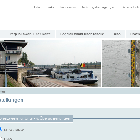
Hilfe
Links
Impressum
Nutzungsbedingungen
Datenschutz
Pegelauswahl über Karte
Pegelauswahl über Tabelle
Abo
Down
tter
stellungen
Grenzwerte für Unter- & Überschreitungen:
MHW / MNW
HSW