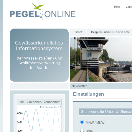
Hilfe
Link
Start
Pegelauswahl über Karte
Newsletter
Einstellungen
Elbe - Cuxhaven Steubenhöft
Grenzwerte für Unter- & Übersc
MHW / MNW
HSW