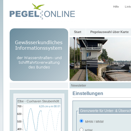
Hilfe
Link
Start
Pegelauswahl über Karte
Newsletter
Einstellungen
Elbe - Cuxhaven Steubenhöft
Grenzwerte für Unter- & Übersc
MHW / MNW
HSW