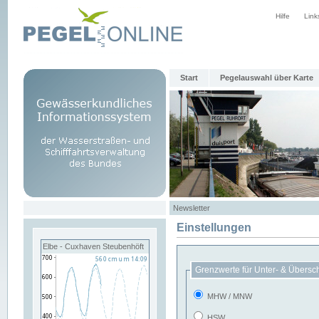
Hilfe
Link
Start
Pegelauswahl über Karte
Newsletter
Einstellungen
Elbe - Cuxhaven Steubenhöft
Grenzwerte für Unter- & Übersc
MHW / MNW
HSW