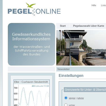
Hilfe
Link
Start
Pegelauswahl über Karte
Newsletter
Einstellungen
Elbe - Cuxhaven Steubenhöft
Grenzwerte für Unter- & Übersc
MHW / MNW
HSW