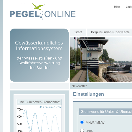
Hilfe
Link
Start
Pegelauswahl über Karte
Newsletter
Einstellungen
Elbe - Cuxhaven Steubenhöft
Grenzwerte für Unter- & Übersc
MHW / MNW
HSW