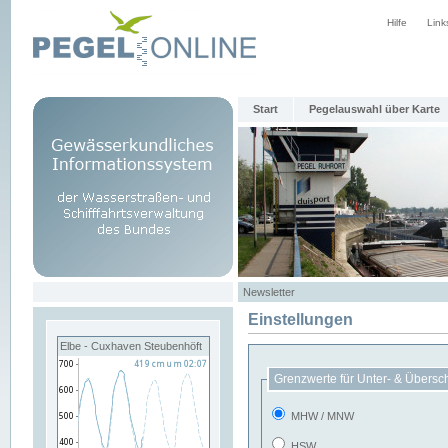
Hilfe
Link
Start
Pegelauswahl über Karte
Newsletter
Einstellungen
Elbe - Cuxhaven Steubenhöft
Grenzwerte für Unter- & Übersc
MHW / MNW
HSW