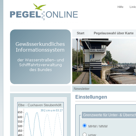
Hilfe
Link
Start
Pegelauswahl über Karte
Newsletter
Einstellungen
Elbe - Cuxhaven Steubenhöft
Grenzwerte für Unter- & Übersc
MHW / MNW
HSW