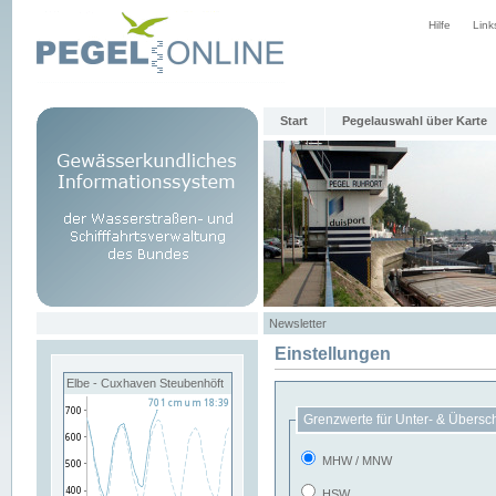
Hilfe
Link
Start
Pegelauswahl über Karte
Newsletter
Einstellungen
Elbe - Cuxhaven Steubenhöft
Grenzwerte für Unter- & Übersc
MHW / MNW
HSW