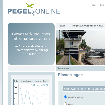
Hilfe
Link
Start
Pegelauswahl über Karte
Newsletter
Einstellungen
Elbe - Cuxhaven Steubenhöft
Grenzwerte für Unter- & Übersc
MHW / MNW
HSW