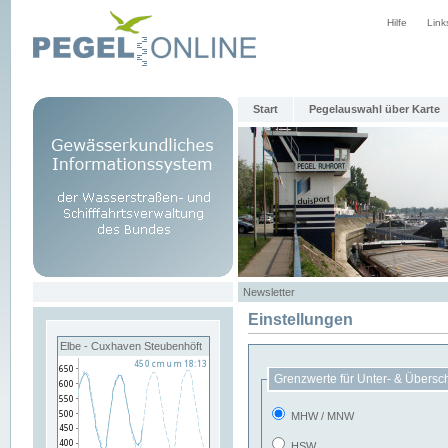
Hilfe
Link
Start
Pegelauswahl über Karte
Newsletter
Einstellungen
Elbe - Cuxhaven Steubenhöft
Grenzwerte für Unter- & Übersc
MHW / MNW
HSW