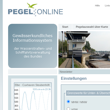
Hilfe
Link
Start
Pegelauswahl über Karte
Newsletter
Einstellungen
Elbe - Cuxhaven Steubenhöft
Grenzwerte für Unter- & Übersc
MHW / MNW
HSW